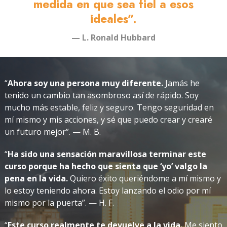
medida en que sea fiel a esos
ideales”.
— L. Ronald Hubbard
“
Ahora soy una persona muy diferente.
Jamás he
tenido un cambio tan asombroso así de rápido. Soy
mucho más estable, feliz y seguro. Tengo seguridad en
mí mismo y mis acciones, y sé que puedo crear y crearé
un futuro mejor”. — M. B.
“
Ha sido una sensación maravillosa terminar este
curso porque ha hecho que sienta que ‘yo’ valgo la
pena en la vida.
Quiero éxito queriéndome a mí mismo y
lo estoy teniendo ahora. Estoy lanzando el odio por mí
mismo por la puerta”. — H. F.
“
Este curso realmente te devuelve a la vida.
Me siento