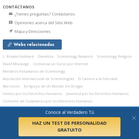
CONTÁCTANOS
¿Tienes preguntas? Contáctanos
Opiniones acerca del Sitio Web
Mapa y Direcciones
Webs relacionadas
L. Ronald Hubbard
Dianética
Scientology Network
Scientology Religion
David Miscavige
Comienza un Curso por Internet
Ministros Voluntarios de Scientology
Asociación Internacional de Scientologists
El Camino a la Felicidad
Narconon
En Apoyo de Un Mundo Sin Drogas
Unidos por los Derechos Humanos
Juventud por los Derechos Humanos
Comisión de Ciudadanos por los Derechos Humanos
Conoce al Verdadero Tú
© 2026
Church of Scientology Celebrity Centre International.
Todos los
derechos reservados.
Aviso de privacidad
•
Política de cookies
•
Términos de
uso
•
Aviso legal
HAZ UN TEST DE PERSONALIDAD
GRATUITO